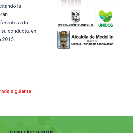
ditando la
erán
ferentes a la
n su conducta, en
e 2015.
rada siguiente
→