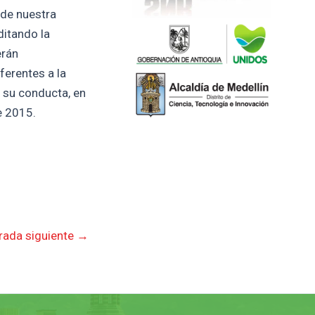
 de nuestra
ditando la
erán
ferentes a la
n su conducta, en
e 2015.
rada siguiente
→