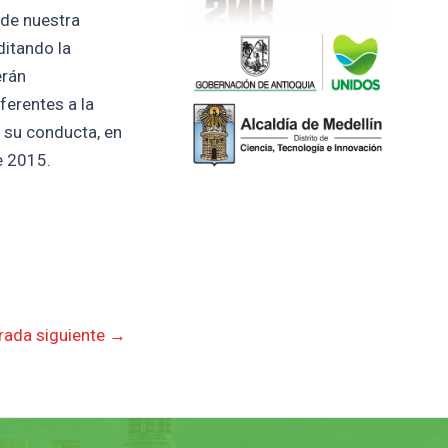
 de nuestra
ditando la
erán
ferentes a la
n su conducta, en
e 2015.
rada siguiente
→