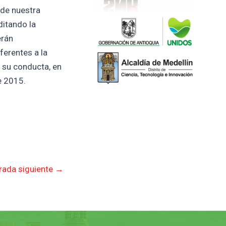
 de nuestra
ditando la
erán
ferentes a la
n su conducta, en
e 2015.
rada siguiente
→