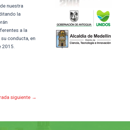
 de nuestra
ditando la
erán
ferentes a la
n su conducta, en
e 2015.
rada siguiente
→