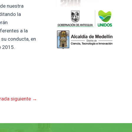
 de nuestra
ditando la
erán
ferentes a la
n su conducta, en
e 2015.
rada siguiente
→