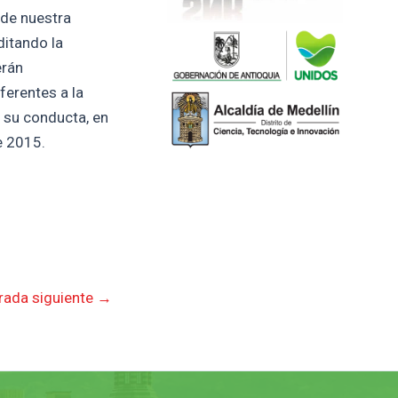
 de nuestra
ditando la
erán
ferentes a la
n su conducta, en
e 2015.
rada siguiente
→