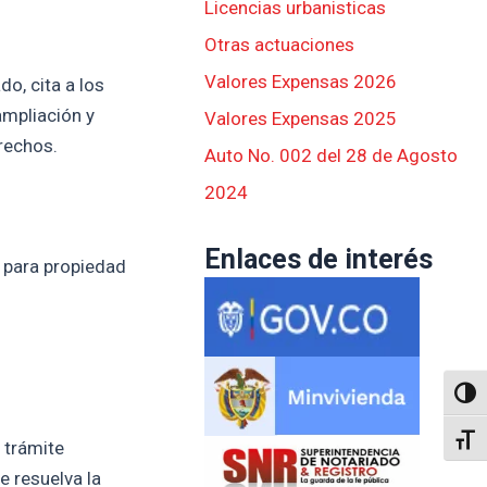
Licencias urbanisticas
Otras actuaciones
Valores Expensas 2026
o, cita a los
ampliación y
Valores Expensas 2025
rechos.
Auto No. 002 del 28 de Agosto
2024
Enlaces de interés
s para propiedad
Altern
Alter
 trámite
e resuelva la