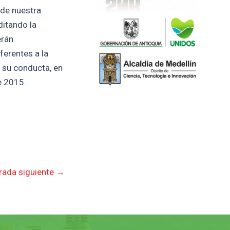
 de nuestra
ditando la
erán
ferentes a la
n su conducta, en
e 2015.
rada siguiente
→